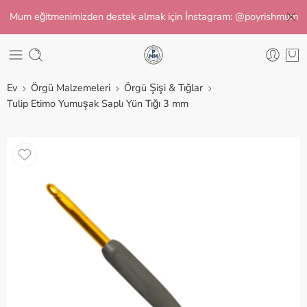
Mum eğitmenimizden destek almak için İnstagram: @poyrishmum
Ev
Örgü Malzemeleri
Örgü Şişi & Tığlar
Tulip Etimo Yumuşak Saplı Yün Tığı 3 mm