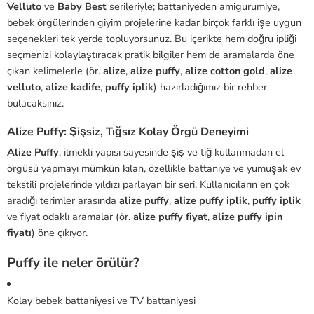
Velluto
ve
Baby Best
serileriyle; battaniyeden amigurumiye,
bebek örgülerinden giyim projelerine kadar birçok farklı işe uygun
seçenekleri tek yerde topluyorsunuz. Bu içerikte hem doğru ipliği
seçmenizi kolaylaştıracak pratik bilgiler hem de aramalarda öne
çıkan kelimelerle (ör.
alize
,
alize puffy
,
alize cotton gold
,
alize
velluto
,
alize kadife
,
puffy iplik
) hazırladığımız bir rehber
bulacaksınız.
Alize Puffy: Şişsiz, Tığsız Kolay Örgü Deneyimi
Alize Puffy
, ilmekli yapısı sayesinde şiş ve tığ kullanmadan el
örgüsü yapmayı mümkün kılan, özellikle battaniye ve yumuşak ev
tekstili projelerinde yıldızı parlayan bir seri. Kullanıcıların en çok
aradığı terimler arasında
alize puffy
,
alize puffy iplik
,
puffy iplik
ve fiyat odaklı aramalar (ör.
alize puffy fiyat
,
alize puffy ipin
fiyatı
) öne çıkıyor.
Puffy ile neler örülür?
Kolay bebek battaniyesi ve TV battaniyesi