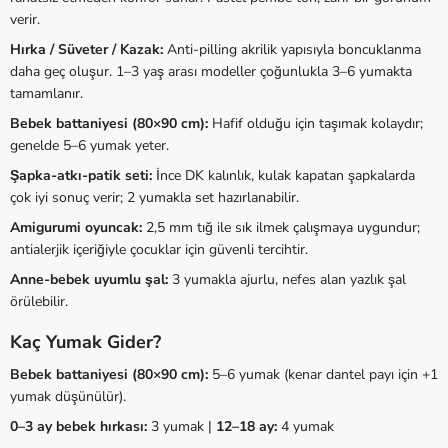
verir.
Hırka / Süveter / Kazak:
Anti-pilling akrilik yapısıyla boncuklanma
daha geç oluşur. 1–3 yaş arası modeller çoğunlukla 3–6 yumakta
tamamlanır.
Bebek battaniyesi (80×90 cm):
Hafif olduğu için taşımak kolaydır;
genelde 5–6 yumak yeter.
Şapka-atkı-patik seti:
İnce DK kalınlık, kulak kapatan şapkalarda
çok iyi sonuç verir; 2 yumakla set hazırlanabilir.
Amigurumi oyuncak:
2,5 mm tığ ile sık ilmek çalışmaya uygundur;
antialerjik içeriğiyle çocuklar için güvenli tercihtir.
Anne-bebek uyumlu şal:
3 yumakla ajurlu, nefes alan yazlık şal
örülebilir.
Kaç Yumak Gider?
Bebek battaniyesi (80×90 cm):
5–6 yumak (kenar dantel payı için +1
yumak düşünülür).
0–3 ay bebek hırkası:
3 yumak |
12–18 ay:
4 yumak