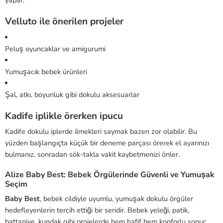
yapar.
Velluto ile önerilen projeler
Peluş oyuncaklar ve amigurumi
Yumuşacık bebek ürünleri
Şal, atkı, boyunluk gibi dokulu aksesuarlar
Kadife iplikle örerken ipucu
Kadife dokulu iplerde ilmekleri saymak bazen zor olabilir. Bu
yüzden başlangıçta küçük bir deneme parçası örerek el ayarınızı
bulmanız, sonradan sök-takla vakit kaybetmenizi önler.
Alize Baby Best: Bebek Örgülerinde Güvenli ve Yumuşak
Seçim
Baby Best
, bebek cildiyle uyumlu, yumuşak dokulu örgüler
hedefleyenlerin tercih ettiği bir seridir. Bebek yeleği, patik,
battaniye, kundak gibi projelerde hem hafif hem konforlu sonuç