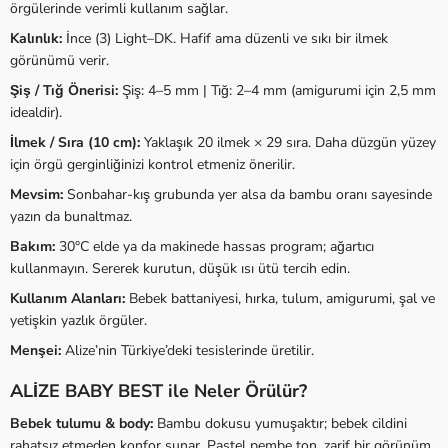
örgülerinde verimli kullanım sağlar.
Kalınlık:
İnce (3) Light–DK. Hafif ama düzenli ve sıkı bir ilmek
görünümü verir.
Şiş / Tığ Önerisi:
Şiş: 4–5 mm | Tığ: 2–4 mm (amigurumi için 2,5 mm
idealdir).
İlmek / Sıra (10 cm):
Yaklaşık 20 ilmek × 29 sıra. Daha düzgün yüzey
için örgü gerginliğinizi kontrol etmeniz önerilir.
Mevsim:
Sonbahar-kış grubunda yer alsa da bambu oranı sayesinde
yazın da bunaltmaz.
Bakım:
30°C elde ya da makinede hassas program; ağartıcı
kullanmayın. Sererek kurutun, düşük ısı ütü tercih edin.
Kullanım Alanları:
Bebek battaniyesi, hırka, tulum, amigurumi, şal ve
yetişkin yazlık örgüler.
Menşei:
Alize’nin Türkiye’deki tesislerinde üretilir.
ALİZE BABY BEST ile Neler Örülür?
Bebek tulumu & body:
Bambu dokusu yumuşaktır; bebek cildini
rahatsız etmeden konfor sunar. Pastel pembe ton, zarif bir görünüm