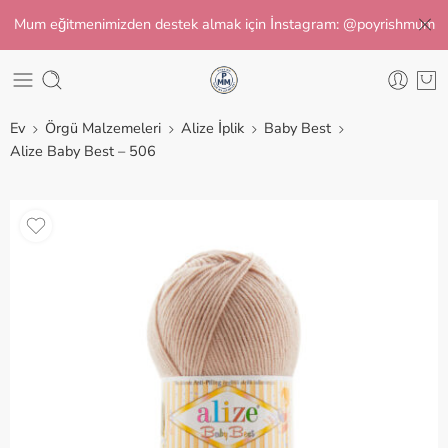
Mum eğitmenimizden destek almak için İnstagram: @poyrishmum
Ev
Örgü Malzemeleri
Alize İplik
Baby Best
Alize Baby Best – 506