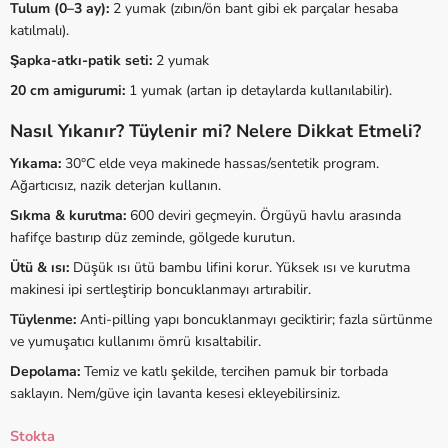
Tulum (0–3 ay):
2 yumak (zıbın/ön bant gibi ek parçalar hesaba
katılmalı).
Şapka-atkı-patik seti:
2 yumak
20 cm amigurumi:
1 yumak (artan ip detaylarda kullanılabilir).
Nasıl Yıkanır? Tüylenir mi? Nelere Dikkat Etmeli?
Yıkama:
30°C elde veya makinede hassas/sentetik program.
Ağartıcısız, nazik deterjan kullanın.
Sıkma & kurutma:
600 deviri geçmeyin. Örgüyü havlu arasında
hafifçe bastırıp düz zeminde, gölgede kurutun.
Ütü & ısı:
Düşük ısı ütü bambu lifini korur. Yüksek ısı ve kurutma
makinesi ipi sertleştirip boncuklanmayı artırabilir.
Tüylenme:
Anti-pilling yapı boncuklanmayı geciktirir; fazla sürtünme
ve yumuşatıcı kullanımı ömrü kısaltabilir.
Depolama:
Temiz ve katlı şekilde, tercihen pamuk bir torbada
saklayın. Nem/güve için lavanta kesesi ekleyebilirsiniz.
Stokta