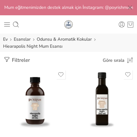
Mum eğitmenimizden destek almak için İnstagram: @poyrishmum
Ev
Esanslar
Odunsu & Aromatik Kokular
Hiearapolis Night Mum Esansı
Filtreler
Göre sırala