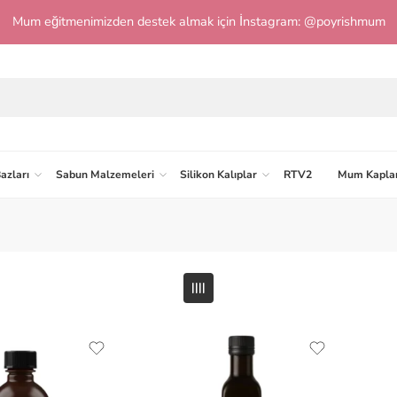
Mum eğitmenimizden destek almak için İnstagram: @poyrishmum
azları
Sabun Malzemeleri
Silikon Kalıplar
RTV2
Mum Kaplar