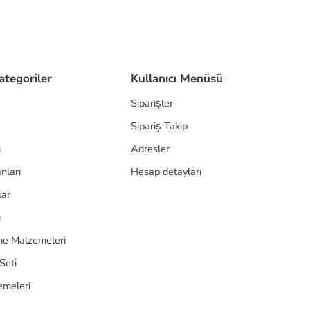
ategoriler
Kullanıcı Menüsü
Siparişler
Sipariş Takip
ı
Adresler
nları
Hesap detayları
lar
ı
e Malzemeleri
Seti
emeleri