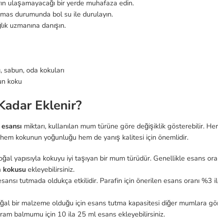
rın ulaşamayacağı bir yerde muhafaza edin.
mas durumunda bol su ile durulayın.
lık uzmanına danışın.
 sabun, oda kokuları
n koku
adar Eklenir?
esansı
miktarı, kullanılan mum türüne göre değişiklik gösterebilir. He
hem kokunun yoğunluğu hem de yanış kalitesi için önemlidir.
al yapısıyla kokuyu iyi taşıyan bir mum türüdür. Genellikle esans ora
 kokusu
ekleyebilirsiniz.
ansı tutmada oldukça etkilidir. Parafin için önerilen esans oranı %3 i
l bir malzeme olduğu için esans tutma kapasitesi diğer mumlara gö
gram balmumu için 10 ila 25 ml esans ekleyebilirsiniz.