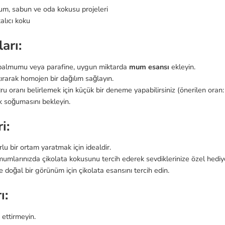
m, sabun ve oda kokusu projeleri
lıcı koku
arı:
 balmumu veya parafine, uygun miktarda
mum esansı
ekleyin.
ırarak homojen bir dağılım sağlayın.
 oranı belirlemek için küçük bir deneme yapabilirsiniz (önerilen oran:
ek soğumasını bekleyin.
i:
u bir ortam yaratmak için idealdir.
umlarınızda çikolata kokusunu tercih ederek sevdiklerinize özel hediyel
e doğal bir görünüm için çikolata esansını tercih edin.
ı:
 ettirmeyin.