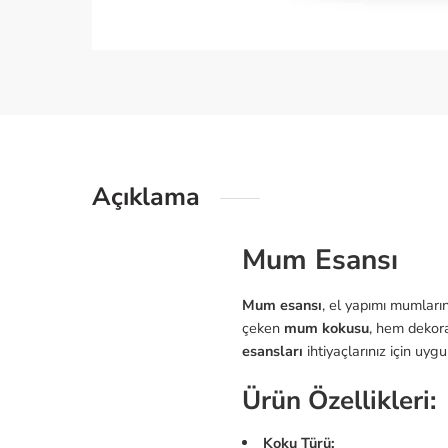
Açıklama
Mum Esansı
Mum esansı
, el yapımı mumların
çeken
mum kokusu
, hem dekora
esansları
ihtiyaçlarınız için uyg
Ürün Özellikleri:
Koku Türü: