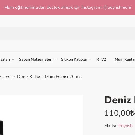
Mum eğitmenimizden destek almak için İnstagram: @poyrishmum
azları
Sabun Malzemeleri
Silikon Kalıplar
RTV2
Mum Kaplar
Esansı
Deniz Kokusu Mum Esansı 20 ml.
Deniz
VİDEOYU İZLE
110,00
₺
Marka:
Poyrish