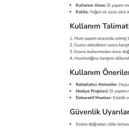
Kullanım Alanı:
El yapımı mu
Kalite:
Yoğun ve uzun süre ka
Kullanım Talimatl
Mum yapımı sırasında erimiş
Esansı ekledikten sonra karışt
Esansı kullanmadan önce doğru
Hazırladığınız karışımı döker
Kullanım Öneriler
Rahatlatıcı Atmosfer:
Huzurl
Hediye Projeleri:
El yapımı m
Dekoratif Mumlar:
Estetik v
Güvenlik Uyarılar
Esansı doğrudan ciltle temas