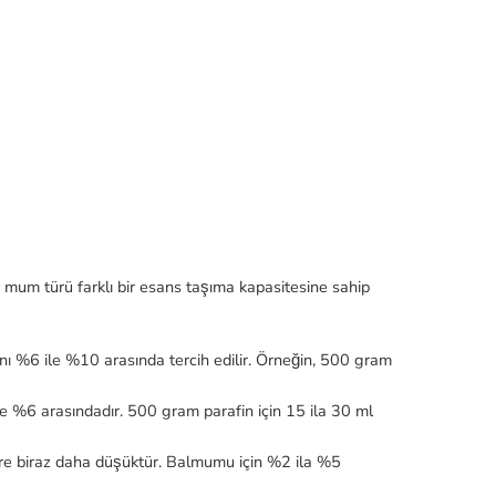
r mum türü farklı bir esans taşıma kapasitesine sahip
nı %6 ile %10 arasında tercih edilir. Örneğin, 500 gram
le %6 arasındadır. 500 gram parafin için 15 ila 30 ml
re biraz daha düşüktür. Balmumu için %2 ila %5