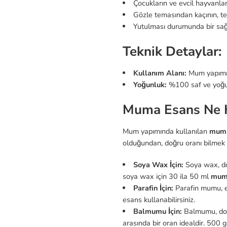
Çocukların ve evcil hayvanla
Gözle temasından kaçının, te
Yutulması durumunda bir sağ
Teknik Detaylar:
Kullanım Alanı:
Mum yapımı,
Yoğunluk:
%100 saf ve yoğu
Muma Esans Ne K
Mum yapımında kullanılan
mum 
olduğundan, doğru oranı bilmek 
Soya Wax İçin:
Soya wax, doğ
soya wax için 30 ila 50 ml
mum
Parafin İçin:
Parafin mumu, es
esans kullanabilirsiniz.
Balmumu İçin:
Balmumu, doğa
arasında bir oran idealdir. 500 