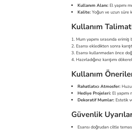
Kullanım Alanı:
El yapımı mu
Kalite:
Yoğun ve uzun süre ka
Kullanım Talimatl
Mum yapımı sırasında erimiş
Esansı ekledikten sonra karışt
Esansı kullanmadan önce doğru
Hazırladığınız karışımı döker
Kullanım Öneriler
Rahatlatıcı Atmosfer:
Huzurl
Hediye Projeleri:
El yapımı m
Dekoratif Mumlar:
Estetik v
Güvenlik Uyarılar
Esansı doğrudan ciltle temas