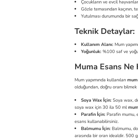
Çocukların ve evcil hayvanla
Gözle temasından kaçının, te
Yutulması durumunda bir sağ
Teknik Detaylar:
Kullanım Alanı:
Mum yapımı,
Yoğunluk:
%100 saf ve yoğu
Muma Esans Ne K
Mum yapımında kullanılan
mum 
olduğundan, doğru oranı bilmek 
Soya Wax İçin:
Soya wax, doğ
soya wax için 30 ila 50 ml
mum
Parafin İçin:
Parafin mumu, es
esans kullanabilirsiniz.
Balmumu İçin:
Balmumu, doğa
arasında bir oran idealdir. 500 