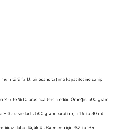
r mum türü farklı bir esans taşıma kapasitesine sahip
nı %6 ile %10 arasında tercih edilir. Örneğin, 500 gram
le %6 arasındadır. 500 gram parafin için 15 ila 30 ml
re biraz daha düşüktür. Balmumu için %2 ila %5