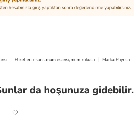
teri hesabınızla giriş yaptıktan sonra değerlendirme yapabilirsiniz.
ansı
Etiketler:
esans
,
mum esansı
,
mum kokusu
Marka:
Poyrish
Şunlar da hoşunuza gidebilir