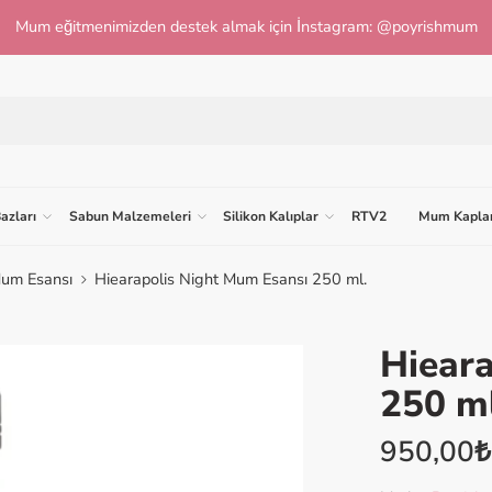
Mum eğitmenimizden destek almak için İnstagram: @poyrishmum
azları
Sabun Malzemeleri
Silikon Kalıplar
RTV2
Mum Kaplar
Mum Esansı
Hiearapolis Night Mum Esansı 250 ml.
Hieara
VİDEOYU İZLE
250 ml
950,00
₺