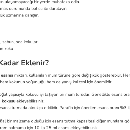
rın ulaşamayacağı bir yerde muhafaza edin.
mas durumunda bol su ile durulayın.
lık uzmanına danışın.
 sabun, oda kokuları
n koku
adar Eklenir?
esansı
miktarı, kullanılan mum türüne göre değişiklik gösterebilir. He
hem kokunun yoğunluğu hem de yanış kalitesi için önemlidir.
al yapısıyla kokuyu iyi taşıyan bir mum türüdür. Genellikle esans ora
 kokusu
ekleyebilirsiniz.
ansı tutmada oldukça etkilidir. Parafin için önerilen esans oranı %3 i
l bir malzeme olduğu için esans tutma kapasitesi diğer mumlara gö
gram balmumu için 10 ila 25 ml esans ekleyebilirsiniz.