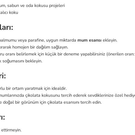
m, sabun ve oda kokusu projeleri
lıcı koku
arı:
 balmumu veya parafine, uygun miktarda
mum esansı
ekleyin.
ırarak homojen bir dağılım sağlayın.
 oranı belirlemek için küçük bir deneme yapabilirsiniz (önerilen oran:
ek soğumasını bekleyin.
i:
u bir ortam yaratmak için idealdir.
umlarınızda çikolata kokusunu tercih ederek sevdiklerinize özel hediyel
e doğal bir görünüm için çikolata esansını tercih edin.
ı:
 ettirmeyin.