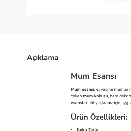
Açıklama
Mum Esansı
Mum esansı
, el yapımı mumların
çeken
mum kokusu
, hem dekora
esansları
ihtiyaçlarınız için uyg
Ürün Özellikleri:
Koku Türü: