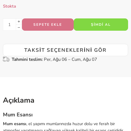
Stokta
SEPETE EKLE
ŞIMDI AL
TAKSIT SEÇENEKLERINI GÖR
Tahmini teslim:
Per, Ağu 06 – Cum, Ağu 07
Açıklama
Mum Esansı
Mum esansı
, el yapımı mumlarınızda huzur dolu ve ferah bir
atmosfer yaratmanızı sağlayan yüksek kaliteli bir esans çeşididir.