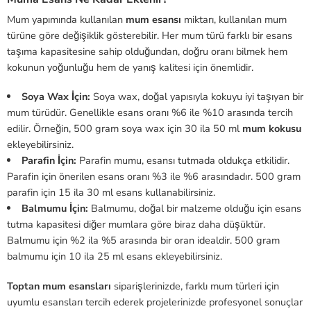
Mum yapımında kullanılan
mum esansı
miktarı, kullanılan mum
türüne göre değişiklik gösterebilir. Her mum türü farklı bir esans
taşıma kapasitesine sahip olduğundan, doğru oranı bilmek hem
kokunun yoğunluğu hem de yanış kalitesi için önemlidir.
Soya Wax İçin:
Soya wax, doğal yapısıyla kokuyu iyi taşıyan bir
mum türüdür. Genellikle esans oranı %6 ile %10 arasında tercih
edilir. Örneğin, 500 gram soya wax için 30 ila 50 ml
mum kokusu
ekleyebilirsiniz.
Parafin İçin:
Parafin mumu, esansı tutmada oldukça etkilidir.
Parafin için önerilen esans oranı %3 ile %6 arasındadır. 500 gram
parafin için 15 ila 30 ml esans kullanabilirsiniz.
Balmumu İçin:
Balmumu, doğal bir malzeme olduğu için esans
tutma kapasitesi diğer mumlara göre biraz daha düşüktür.
Balmumu için %2 ila %5 arasında bir oran idealdir. 500 gram
balmumu için 10 ila 25 ml esans ekleyebilirsiniz.
Toptan mum esansları
siparişlerinizde, farklı mum türleri için
uyumlu esansları tercih ederek projelerinizde profesyonel sonuçlar