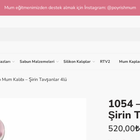
Mum eğitmenimizden destek almak için İnstagram: @poyrishmum
azları
Sabun Malzemeleri
Silikon Kalıplar
RTV2
Mum Kaplar
p Mum Kalıbı – Şirin Tavşanlar 4lü
1054 –
Şirin 
520,00
₺