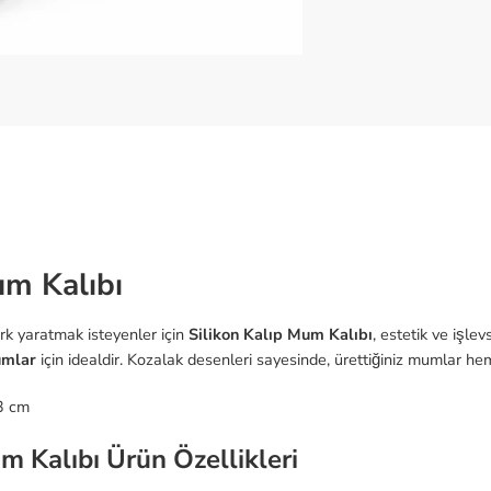
um Kalıbı
rk yaratmak isteyenler için
Silikon Kalıp Mum Kalıbı
, estetik ve işlev
umlar
için idealdir. Kozalak desenleri sayesinde, ürettiğiniz mumlar h
3 cm
m Kalıbı Ürün Özellikleri