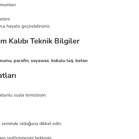
 mumları
etimi
yca hayata geçirebilirsiniz.
m Kalıbı Teknik Bilgiler
 mumu
,
parafin
,
soyawax
,
kokulu taş
,
beton
tları
sabunlu suyla temizleyin.
 zeminde olduğuna dikkat edin.
en sertleşmesini bekleyin.