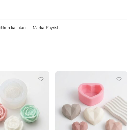
ilikon kalıpları
Marka:
Poyrish