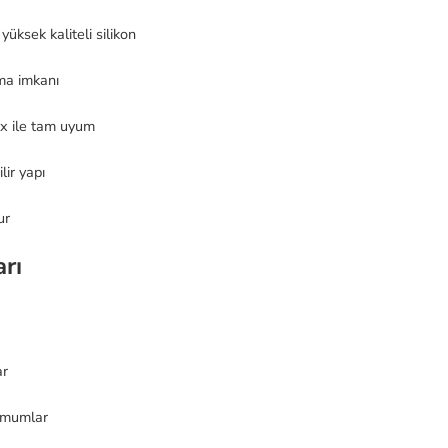
yüksek kaliteli silikon
ma imkanı
x ile tam uyum
ir yapı
ur
rı
ar
 mumlar