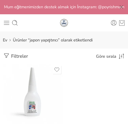
Mum eğitmenimizden destek almak için İnstagram: @poyrishmum
Ev
Ürünler “japon yapıştırıcı” olarak etiketlendi
Filtreler
Göre sırala