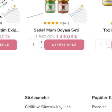
0)
(4.0)
Profesyonel Mum Üretim Ekipmanları Seti (PLUS)
Sedef Mum Boyası Seti
Toz 
0,00
₺
1.490,00
₺
1.560,00
₺
 EKLE
SEPETE EKLE
Sözleşmeler
Popüler K
Gizlilik ve Güvenlik Koşulları
Esanslar