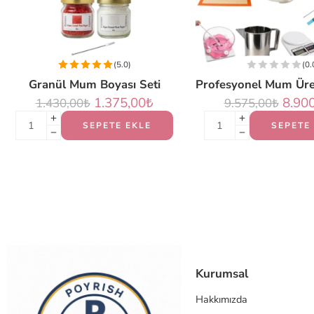
(5.0)
(0.
Granül Mum Boyası Seti
1.375,00
₺
8.90
1.430,00
₺
9.575,00
₺
SEPETE EKLE
SEPETE
Kurumsal
Hakkımızda