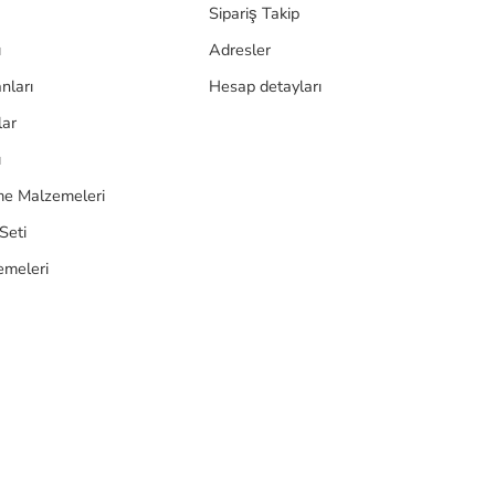
Sipariş Takip
ı
Adresler
nları
Hesap detayları
lar
ı
e Malzemeleri
Seti
emeleri