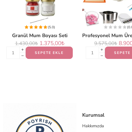
(5.0)
(0.
Granül Mum Boyası Seti
1.375,00
₺
8.90
1.430,00
₺
9.575,00
₺
SEPETE EKLE
SEPETE
Kurumsal
Hakkımızda