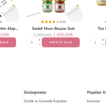
0)
(4.0)
Profesyonel Mum Üretim Ekipmanları Seti (PLUS)
Sedef Mum Boyası Seti
Toz 
0,00
₺
1.490,00
₺
1.560,00
₺
 EKLE
SEPETE EKLE
Sözleşmeler
Popüler K
Gizlilik ve Güvenlik Koşulları
Esanslar