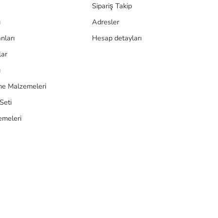
Sipariş Takip
ı
Adresler
nları
Hesap detayları
lar
ı
e Malzemeleri
Seti
emeleri