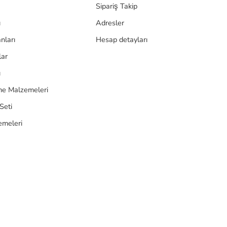
Sipariş Takip
ı
Adresler
nları
Hesap detayları
lar
ı
e Malzemeleri
Seti
emeleri