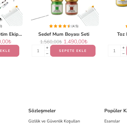
0)
(4.5)
Profesyonel Mum Üretim Ekipmanları Seti (PLUS)
Sedef Mum Boyası Seti
Toz 
0,00
₺
1.490,00
₺
1.560,00
₺
 EKLE
SEPETE EKLE
Sözleşmeler
Popüler K
Gizlilik ve Güvenlik Koşulları
Esanslar