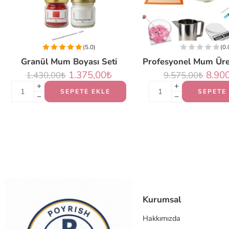
(5.0)
(0.
Granül Mum Boyası Seti
1.375,00
₺
8.90
1.430,00
₺
9.575,00
₺
SEPETE EKLE
SEPETE
Kurumsal
Hakkımızda