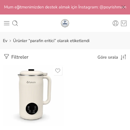
Mum eğitmenimizden destek almak için İnstagram: @poyrishmum
Ev
Ürünler “parafin eritici” olarak etiketlendi
Filtreler
Göre sırala