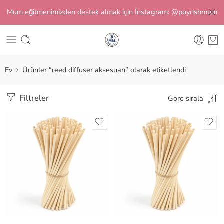
Mum eğitmenimizden destek almak için İnstagram: @poyrishmum
Ev
Ürünler “reed diffuser aksesuarı” olarak etiketlendi
Filtreler
Göre sırala