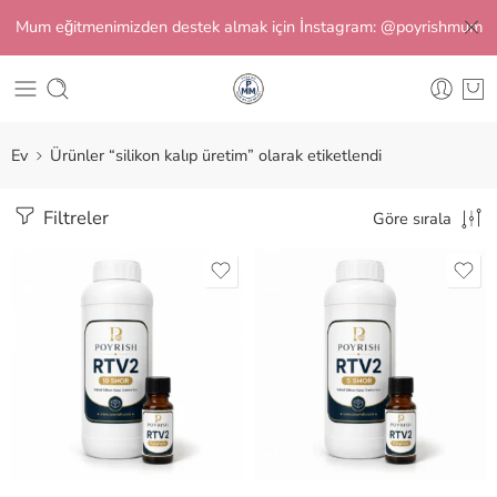
Mum eğitmenimizden destek almak için İnstagram: @poyrishmum
Ev
Ürünler “silikon kalıp üretim” olarak etiketlendi
Filtreler
Göre sırala