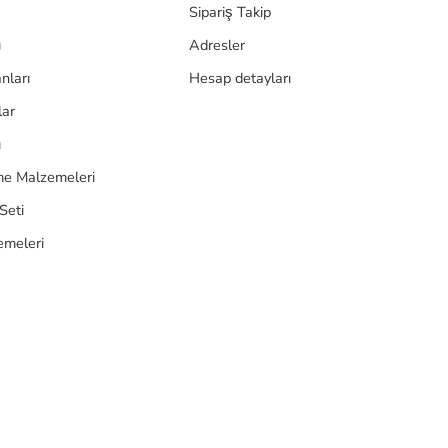
Sipariş Takip
ı
Adresler
nları
Hesap detayları
lar
ı
e Malzemeleri
Seti
emeleri