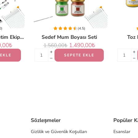
0)
(4.5)
Profesyonel Mum Üretim Ekipmanları Seti (PLUS)
Sedef Mum Boyası Seti
Toz 
0,00
₺
1.490,00
₺
1.560,00
₺
 EKLE
SEPETE EKLE
Sözleşmeler
Popüler K
Gizlilik ve Güvenlik Koşulları
Esanslar