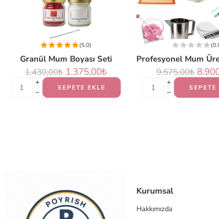
(5.0)
(0.
Granül Mum Boyası Seti
1.375,00
₺
8.90
1.430,00
₺
9.575,00
₺
SEPETE EKLE
SEPETE
Kurumsal
Hakkımızda